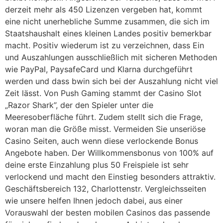
derzeit mehr als 450 Lizenzen vergeben hat, kommt
eine nicht unerhebliche Summe zusammen, die sich im
Staatshaushalt eines kleinen Landes positiv bemerkbar
macht. Positiv wiederum ist zu verzeichnen, dass Ein
und Auszahlungen ausschließlich mit sicheren Methoden
wie PayPal, PaysafeCard und Klarna durchgeführt
werden und dass bwin sich bei der Auszahlung nicht viel
Zeit lässt. Von Push Gaming stammt der Casino Slot
„Razor Shark”, der den Spieler unter die
Meeresoberfläche führt. Zudem stellt sich die Frage,
woran man die Größe misst. Vermeiden Sie unseriöse
Casino Seiten, auch wenn diese verlockende Bonus
Angebote haben. Der Willkommensbonus von 100% auf
deine erste Einzahlung plus 50 Freispiele ist sehr
verlockend und macht den Einstieg besonders attraktiv​.
Geschäftsbereich 132, Charlottenstr. Vergleichsseiten
wie unsere helfen Ihnen jedoch dabei, aus einer
Vorauswahl der besten mobilen Casinos das passende