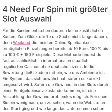
4 Need For Spin mit größter
Slot Auswahl
Für die Kunden entstehen dadurch keine zusätzlichen
Kosten. Zum Glück dürfte die Suche nicht lange dauern,
denn
Weekend
die meisten Online Spielbanken
ermöglichen Einzahlungen bereits ab 10 Euro. 100 % bis
zu 100 € + 150 Freispiele. Diese Methode findest du
fast ausschließlich in internationalen staatlich
regulierten Casinos ohne deutsche Lizenz. In die
Bewertung fließt zudem mit ein, wie das Ambiente ist.
Ein System, das sich bewährt hat, sofern es korrekt
umgesetzt wird. Sofern die Gewinne an den Slots durch
einen Echtgeldeinsatz zustande kommen, ist eine
Auszahlung der Gewinne problemlos möglich. Forschen
Sie ein wenig nach, um zu sehen, wann die Website an
den Start ging und wie lange das Unternehmen schon