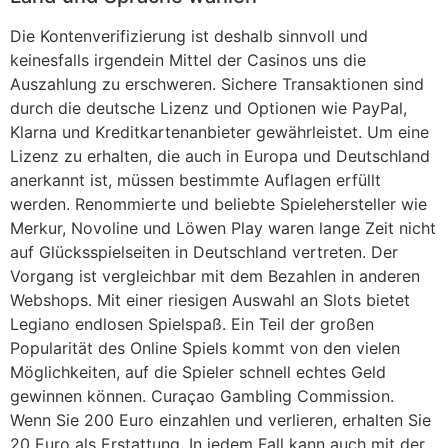
Die Kontenverifizierung ist deshalb sinnvoll und
keinesfalls irgendein Mittel der Casinos uns die
Auszahlung zu erschweren. Sichere Transaktionen sind
durch die deutsche Lizenz und Optionen wie PayPal,
Klarna und Kreditkartenanbieter gewährleistet. Um eine
Lizenz zu erhalten, die auch in Europa und Deutschland
anerkannt ist, müssen bestimmte Auflagen erfüllt
werden. Renommierte und beliebte Spielehersteller wie
Merkur, Novoline und Löwen Play waren lange Zeit nicht
auf Glücksspielseiten in Deutschland vertreten. Der
Vorgang ist vergleichbar mit dem Bezahlen in anderen
Webshops. Mit einer riesigen Auswahl an Slots bietet
Legiano endlosen Spielspaß. Ein Teil der großen
Popularität des Online Spiels kommt von den vielen
Möglichkeiten, auf die Spieler schnell echtes Geld
gewinnen können. Curaçao Gambling Commission.
Wenn Sie 200 Euro einzahlen und verlieren, erhalten Sie
20 Euro als Erstattung. In jedem Fall kann auch mit der