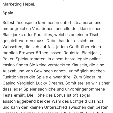
Marketing Hebel.
Spain
Selbst Tischspiele kommen in unterhaltsameren und
umfangreichen Variationen, anstelle des klassischen
Blackjacks oder Roulettes, welches an einem Tisch
gespielt werden muss. Dabei handelt es sich um
Webseiten, die sich auf fast jedem Gerät über einen
mobilen Browser öffnen lassen. Roulette, Blackjack,
Poker, Spielautomaten. In einem beste legale online
casino finden Sie keine versteckten Klauseln, die eine
Auszahlung von Gewinnen nahezu unmöglich machen.
Funktionieren die Spiele einwandfrei. Zum Sieger im
Casino Vergleich Lucky Dreams. Somit stellen wir sicher,
dass jeder Spieler sachliche und unvoreingenommene
Tests erhält. Die Höhe des Bonus ist oft sogar
ausschlaggebend bei der Wahl des Echtgeld Casinos
und kann den kleinen Unterschied zwischen den besten