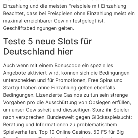
Einzahlung und die meisten Freispiele mit Einzahlung
Beachtet, dass bei Freispielen ohne Einzahlung meist ein
maximal erreichbarer Gewinn festgelegt ist.
Geschäftsbedingungen gelten.
Teste 5 neue Slots für
Deutschland hier
Auch wenn mit einem Bonuscode ein spezielles
Angebote aktiviert wird, können sich die Bedingungen
unterscheiden und für Promotionen, Free Spins und
Startguthaben ohne Einzahlung gelten ebenfalls
Bedingungen. Lizenzierte Casinos zu tun sein strenge
Vorgaben pro die Ausschüttung von Obsiegen erfüllen,
um unser Gewissheit und diesseitigen Sturz ihr Spieler
nach versprechen. Bundesweit gegen Glücksspielsucht:
Beratung und Informationen zu problematischem
Spielverhalten. Top 10 Online Casinos. 50 FS für Big