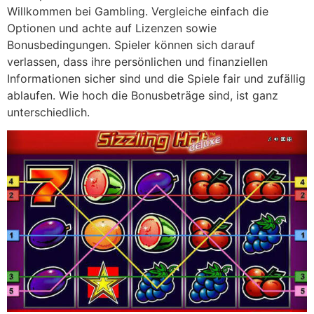
Willkommen bei Gambling. Vergleiche einfach die
Optionen und achte auf Lizenzen sowie
Bonusbedingungen. Spieler können sich darauf
verlassen, dass ihre persönlichen und finanziellen
Informationen sicher sind und die Spiele fair und zufällig
ablaufen. Wie hoch die Bonusbeträge sind, ist ganz
unterschiedlich.