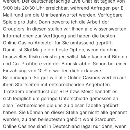
werden. Der deutschsprachige Live Chat ist täglich von
9:00 bis 20:30 Uhr erreichbar, während Anfragen per E
Mail rund um die Uhr beantwortet werden. Verfügbare
Spiele pro Jahr. Dann bewerte ich die Arbeit der
Croupiers. In diesen stellen wir Ihnen alle wissenswerten
Informationen zur Verfügung und haben die besten
Online Casino Anbieter für Sie umfassend geprüft.
Damit ist SlotMagie die beste Option, wenn du ohne
finanzielles Risiko einsteigen willst. Man kann mit Bitcoin
und Co. Profitiere von der Bonuskrabbe: Schon bei einer
Einzahlung von 10 € erwarten dich exklusive
Belohnungen. So gut wie alle Online Casinos werben auf
ihren Startseiten mit entsprechenden Angeboten.
Trotzdem beeinflusst der RTP bzw. Meist handelt es
sich lediglich um geringe Unterschiede gemessen an
allen Testbereichen die uns zu dieser Tabelle geführt
haben. Sie können an dieser Stelle gar nicht alle genannt
werden, zu den beliebtesten gehört wohl Starburst.
Online Casinos sind in Deutschland legal nur dann, wenn