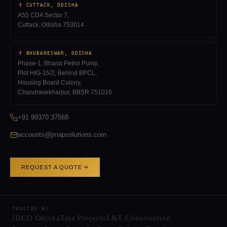
CUTTACK, ODISHA
A55 CDA Sector 7,
Cuttack, Odisha 753014
BHUBANESWAR, ODISHA
Phase-1, Bharat Petrol Pump,
Plot HIG-15/2, Behind BPCL,
Housing Board Colony,
Chandrasekharpur, BBSR 751016
+91 99370 37568
accounts@jmapsolutions.com
REQUEST A QUOTE
TRUSTED BY
IDCO Odisha
Tata Projects
L&T Construction