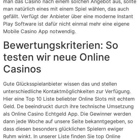
man das Casino nach einem solchen Angebot aus, sollte
man natürlich eines mit einem Spiel wählen, das auch
gefällt. Verfügt der Anbieter über eine moderne Instant
Play Software ist dafür nicht einmal mehr eine eigene
Mobile Casino App notwendig.
Bewertungskriterien: So
testen wir neue Online
Casinos
Gute Glücksspielanbieter wissen das und stellen
unterschiedliche Kontaktmöglichkeiten zur Verfügung.
Hier eine Top 10 Liste beliebter Online Slots mit echtem
Geld. De beeindruckt durch ihre technische Umsetzung
als Online Casino Echtgeld App. Die Gewinner werden
dann jede Woche auf unsere Seite bekanntgegeben, so
dass diesen besonders glücklichen Spielern ewiger
Ruhm winkt. In unserer Liste finden Sie top Online