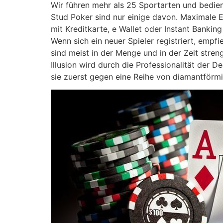
Wir führen mehr als 25 Sportarten und bedie
Stud Poker sind nur einige davon. Maximale E
mit Kreditkarte, e Wallet oder Instant Bankin
Wenn sich ein neuer Spieler registriert, empf
sind meist in der Menge und in der Zeit streng
Illusion wird durch die Professionalität der 
sie zuerst gegen eine Reihe von diamantförmi