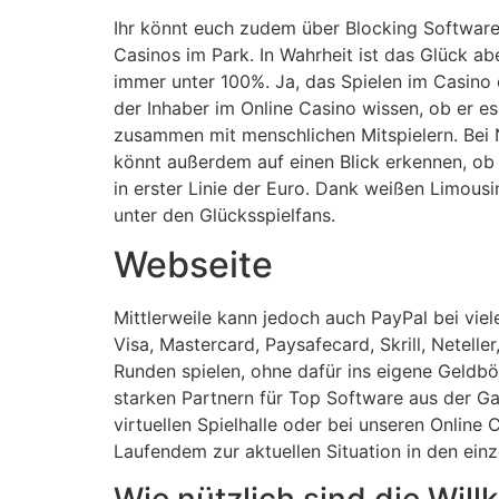
Ihr könnt euch zudem über Blocking Software
Casinos im Park. In Wahrheit ist das Glück ab
immer unter 100%. Ja, das Spielen im Casino o
der Inhaber im Online Casino wissen, ob er es 
zusammen mit menschlichen Mitspielern. Bei 
könnt außerdem auf einen Blick erkennen, ob 
in erster Linie der Euro. Dank weißen Limous
unter den Glücksspielfans.
Webseite
Mittlerweile kann jedoch auch PayPal bei vie
Visa, Mastercard, Paysafecard, Skrill, Netelle
Runden spielen, ohne dafür ins eigene Geldbö
starken Partnern für Top Software aus der G
virtuellen Spielhalle oder bei unseren Onlin
Laufendem zur aktuellen Situation in den ein
Wie nützlich sind die Wi