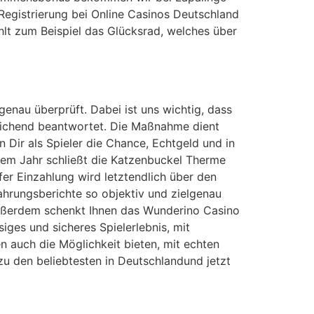
 Registrierung bei Online Casinos Deutschland
hlt zum Beispiel das Glücksrad, welches über
enau überprüft. Dabei ist uns wichtig, dass
weichend beantwortet. Die Maßnahme dient
 Dir als Spieler die Chance, Echtgeld und in
sem Jahr schließt die Katzenbuckel Therme
fer Einzahlung wird letztendlich über den
ahrungsberichte so objektiv und zielgenau
Außerdem schenkt Ihnen das Wunderino Casino
siges und sicheres Spielerlebnis, mit
 auch die Möglichkeit bieten, mit echten
zu den beliebtesten in Deutschlandund jetzt