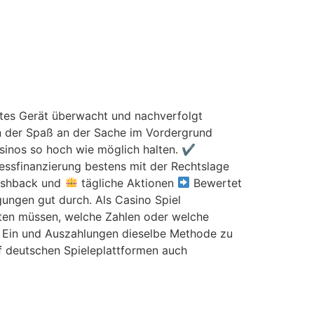
ites Gerät überwacht und nachverfolgt
nn der Spaß an der Sache im Vordergrund
asinos so hoch wie möglich halten. ✔
zessfinanzierung bestens mit der Rechtslage
shback und
tägliche Aktionen
Bewertet
ungen gut durch. Als Casino Spiel
tten müssen, welche Zahlen oder welche
ür Ein und Auszahlungen dieselbe Methode zu
uf deutschen Spieleplattformen auch