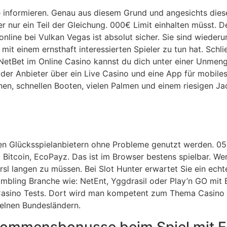
 informieren. Genau aus diesem Grund und angesichts diese
er nur ein Teil der Gleichung. 000€ Limit einhalten müsst. D
nline bei Vulkan Vegas ist absolut sicher. Sie sind wiederu
mit einem ernsthaft interessierten Spieler zu tun hat. Schli
NetBet im Online Casino kannst du dich unter einer Unmeng
der Anbieter über ein Live Casino und eine App für mobiles
inen, schnellen Booten, vielen Palmen und einem riesigen 
len Glücksspielanbietern ohne Probleme genutzt werden. 05
r, Bitcoin, EcoPayz. Das ist im Browser bestens spielbar. We
rsl langen zu müssen. Bei Slot Hunter erwartet Sie ein ech
ambling Branche wie: NetEnt, Yggdrasil oder Play’n GO mi
e Casino Tests. Dort wird man kompetent zum Thema Casino 
zelnen Bundesländern.
llkommensbonusse beim Spiel mit 