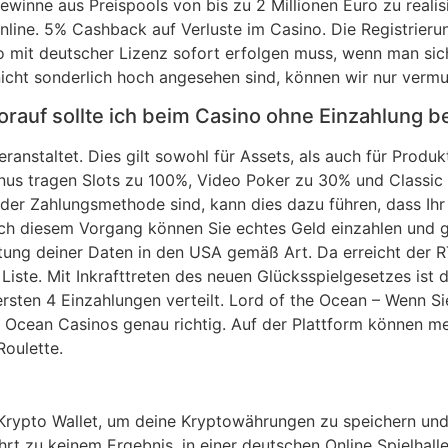
ewinne aus Preispools von bis zu 2 Millionen Euro zu realis
Online. 5% Cashback auf Verluste im Casino. Die Registrieru
no mit deutscher Lizenz sofort erfolgen muss, wenn man sic
nicht sonderlich hoch angesehen sind, können wir nur vermu
auf sollte ich beim Casino ohne Einzahlung 
nstaltet. Dies gilt sowohl für Assets, als auch für Produk
us tragen Slots zu 100%, Video Poker zu 30% und Classic 
der Zahlungsmethode sind, kann dies dazu führen, dass Ihr
h diesem Vorgang können Sie echtes Geld einzahlen und ge
tung deiner Daten in den USA gemäß Art. Da erreicht der RT
r Liste. Mit Inkrafttreten des neuen Glücksspielgesetzes ist
 ersten 4 Einzahlungen verteilt. Lord of the Ocean – Wenn 
e Ocean Casinos genau richtig. Auf der Plattform können me
Roulette.
 Krypto Wallet, um deine Kryptowährungen zu speichern und
rt zu keinem Ergebnis, in einer deutschen Online Spielhall