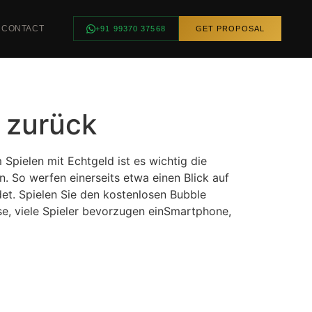
CONTACT
+91 99370 37568
GET PROPOSAL
INGS
SMART HOME
ngs
Smart Controls
Curtain Automation
 zurück
Scene Control
Voice Control
FEATURED ·
Spielen mit Echtgeld ist es wichtig die
BHUBANESWAR
n. So werfen einerseits etwa einen Blick auf
Luxury Villa —
et. Spielen Sie den kostenlosen Bubble
Complete Smart
e, viele Spieler bevorzugen einSmartphone,
Lighting, Odisha
REQUEST
CONSULTATION