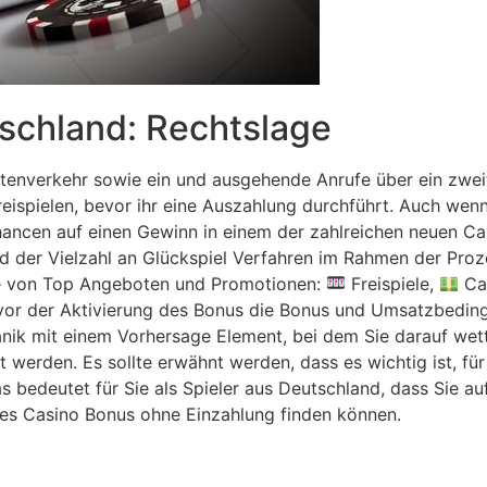
tschland: Rechtslage
Datenverkehr sowie ein und ausgehende Anrufe über ein zwe
reispielen, bevor ihr eine Auszahlung durchführt. Auch we
hancen auf einen Gewinn in einem der zahlreichen neuen C
und der Vielzahl an Glückspiel Verfahren im Rahmen der Pro
ste von Top Angeboten und Promotionen:
Freispiele,
Ca
vor der Aktivierung des Bonus die Bonus und Umsatzbeding
anik mit einem Vorhersage Element, bei dem Sie darauf we
t werden. Es sollte erwähnt werden, dass es wichtig ist, f
 bedeutet für Sie als Spieler aus Deutschland, dass Sie a
des Casino Bonus ohne Einzahlung finden können.