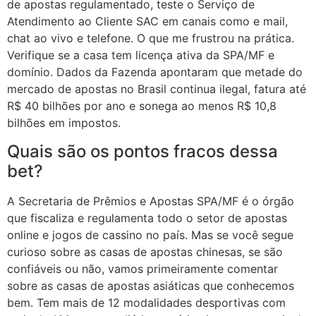
de apostas regulamentado, teste o Serviço de
Atendimento ao Cliente SAC em canais como e mail,
chat ao vivo e telefone. O que me frustrou na prática.
Verifique se a casa tem licença ativa da SPA/MF e
domínio. Dados da Fazenda apontaram que metade do
mercado de apostas no Brasil continua ilegal, fatura até
R$ 40 bilhões por ano e sonega ao menos R$ 10,8
bilhões em impostos.
Quais são os pontos fracos dessa
bet?
A Secretaria de Prêmios e Apostas SPA/MF é o órgão
que fiscaliza e regulamenta todo o setor de apostas
online e jogos de cassino no país. Mas se você segue
curioso sobre as casas de apostas chinesas, se são
confiáveis ou não, vamos primeiramente comentar
sobre as casas de apostas asiáticas que conhecemos
bem. Tem mais de 12 modalidades desportivas com