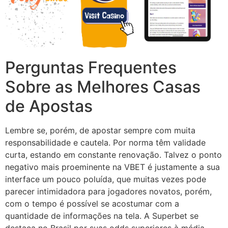
Perguntas Frequentes
Sobre as Melhores Casas
de Apostas
Lembre se, porém, de apostar sempre com muita
responsabilidade e cautela. Por norma têm validade
curta, estando em constante renovação. Talvez o ponto
negativo mais proeminente na VBET é justamente a sua
interface um pouco poluída, que muitas vezes pode
parecer intimidadora para jogadores novatos, porém,
com o tempo é possível se acostumar com a
quantidade de informações na tela. A Superbet se