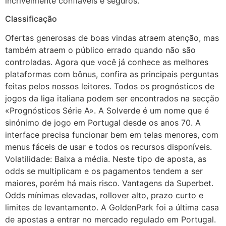
incrivelmente confiáveis ​​e seguros.
Classificação
Ofertas generosas de boas vindas atraem atenção, mas
também atraem o público errado quando não são
controladas. Agora que você já conhece as melhores
plataformas com bônus, confira as principais perguntas
feitas pelos nossos leitores. Todos os prognósticos de
jogos da liga italiana podem ser encontrados na secção
«Prognósticos Série A». A Solverde é um nome que é
sinónimo de jogo em Portugal desde os anos 70. A
interface precisa funcionar bem em telas menores, com
menus fáceis de usar e todos os recursos disponíveis.
Volatilidade: Baixa a média. Neste tipo de aposta, as
odds se multiplicam e os pagamentos tendem a ser
maiores, porém há mais risco. Vantagens da Superbet.
Odds mínimas elevadas, rollover alto, prazo curto e
limites de levantamento. A GoldenPark foi a última casa
de apostas a entrar no mercado regulado em Portugal.