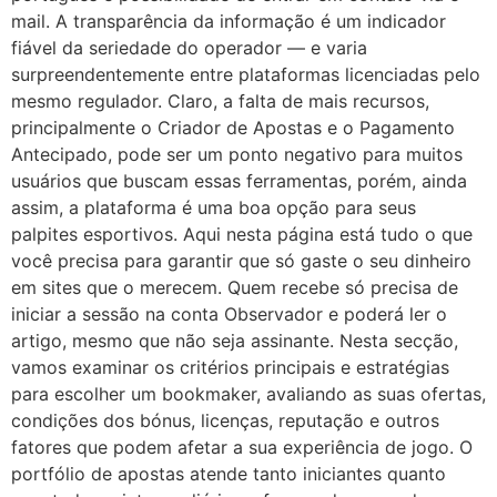
mail. A transparência da informação é um indicador
fiável da seriedade do operador — e varia
surpreendentemente entre plataformas licenciadas pelo
mesmo regulador. Claro, a falta de mais recursos,
principalmente o Criador de Apostas e o Pagamento
Antecipado, pode ser um ponto negativo para muitos
usuários que buscam essas ferramentas, porém, ainda
assim, a plataforma é uma boa opção para seus
palpites esportivos. Aqui nesta página está tudo o que
você precisa para garantir que só gaste o seu dinheiro
em sites que o merecem. Quem recebe só precisa de
iniciar a sessão na conta Observador e poderá ler o
artigo, mesmo que não seja assinante. Nesta secção,
vamos examinar os critérios principais e estratégias
para escolher um bookmaker, avaliando as suas ofertas,
condições dos bónus, licenças, reputação e outros
fatores que podem afetar a sua experiência de jogo. O
portfólio de apostas atende tanto iniciantes quanto