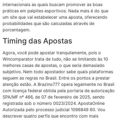
internacionais as quais buscam promover as boas
práticas em palpites esportivos. Nada mais é do que
um site que vai estabelecer uma aposta, oferecendo
probabilidades que são calculadas através de
porcentagem.
Timing das Apostas
Agora, você pode apostar tranquilamente, pois o
Wincomparator trata de tudo, não se limitando às 10
melhores casas de apostas, o que seria demasiado
subjetivo. Nem todo apostador sabe quais plataformas
seguem as regras no Brasil. Entre os pontos a prestar
atenção estão. A Brazino777 opera legalmente no Brasil
com licença federal obtida pela portaria de autorização
SPA/MF nº 466, de 07 de fevereiro de 2025, sendo
registrada sob o número 0023/2024. ApostaOnline
Autorizada pelo processo judicial 1096849 60. Vou
descrever quatro perfis que encontro com mais