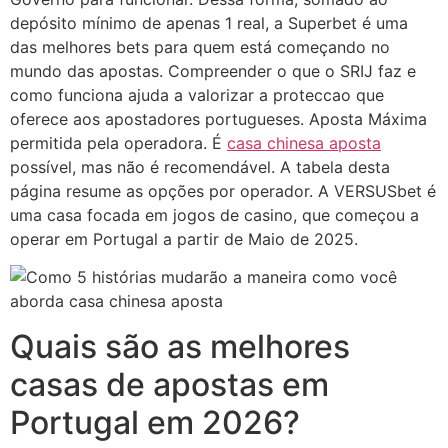
depósito mínimo de apenas 1 real, a Superbet é uma
das melhores bets para quem está começando no
mundo das apostas. Compreender o que o SRIJ faz e
como funciona ajuda a valorizar a proteccao que
oferece aos apostadores portugueses. Aposta Máxima
permitida pela operadora. É
casa chinesa aposta
possível, mas não é recomendável. A tabela desta
página resume as opções por operador. A VERSUSbet é
uma casa focada em jogos de casino, que começou a
operar em Portugal a partir de Maio de 2025.
Quais são as melhores
casas de apostas em
Portugal em 2026?